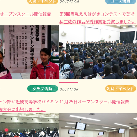
入試・イベント
コース活動
2017.12.04
6日オープンスクール開催報告
第8回阪急ええはがきコンテストで美術
科生徒の作品が秀作賞を受賞しました。
クラブ活動
入試・イベント
2017.11.25
トン部が近畿高等学校バドミン
11月25日オープンスクール開催報告
権大会に出場しました。