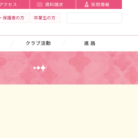
アクセス
資料請求
採用情報
・保護者の方
卒業生の方
クラブ活動
進 路