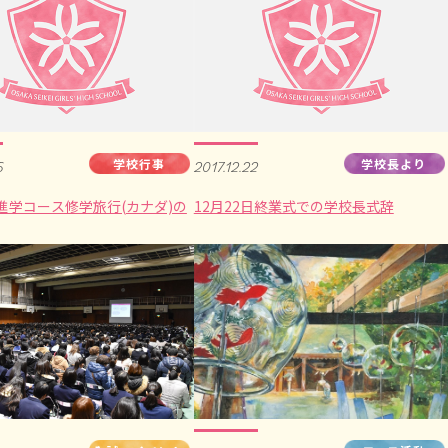
学校行事
学校長より
6
2017.12.22
進学コース修学旅行(カナダ)の
12月22日終業式での学校長式辞