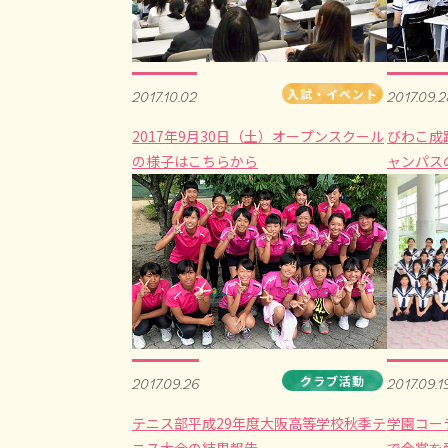
入試・イベント
2017.10.02
2017.09.2
2017年9月30日（土）オープンスクール
びわこ成
の様子はこちらから
ャンパス
クラブ活動
2017.09.26
2017.09.1
テニス部平成29年度大阪高等学校秋季テ
学園コー
ニス大会の結果報告
で金賞を