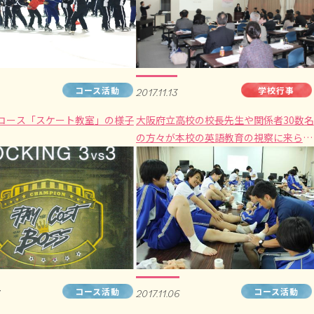
コース活動
学校行事
2017.11.13
コース「スケート教室」の様子
大阪府立高校の校長先生や関係者30数名
の方々が本校の英語教育の視察に来られ
ました。
コース活動
コース活動
2017.11.06