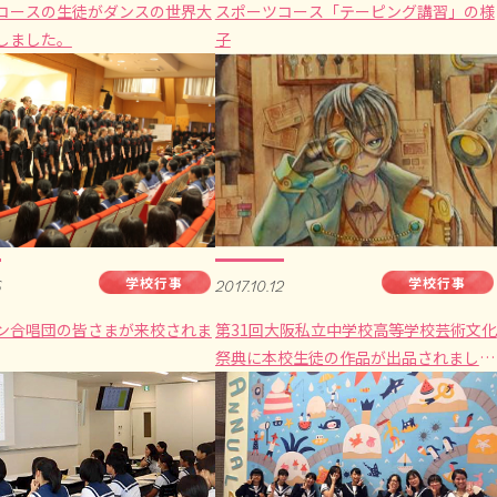
コースの生徒がダンスの世界大
スポーツコース「テーピング講習」の様
しました。
子
学校行事
学校行事
6
2017.10.12
ン合唱団の皆さまが来校されま
第31回大阪私立中学校高等学校芸術文化
祭典に本校生徒の作品が出品されまし
た。