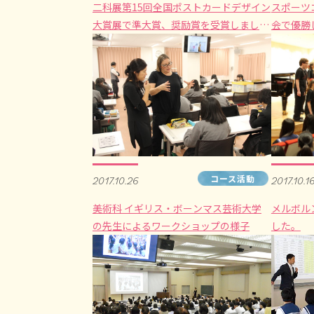
二科展第15回全国ポストカードデザイン
スポーツ
大賞展で準大賞、奨励賞を受賞しまし
会で優勝
た。
コース活動
2017.10.26
2017.10.1
美術科 イギリス・ボーンマス芸術大学
メルボル
の先生によるワークショップの様子
した。