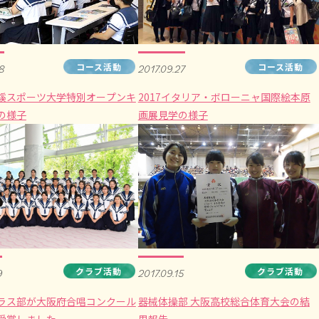
コース活動
コース活動
8
2017.09.27
蹊スポーツ大学特別オープンキ
2017イタリア・ボローニャ国際絵本原
の様子
画展見学の様子
クラブ活動
クラブ活動
9
2017.09.15
ラス部が大阪府合唱コンクール
器械体操部 大阪高校総合体育大会の結
受賞しました。
果報告