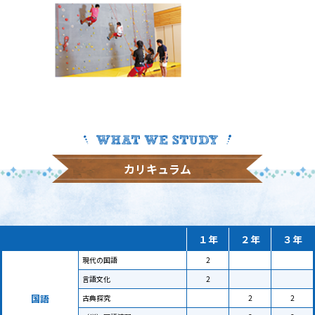
カリキュラム
１年
２年
３年
現代の国語
2
言語文化
2
国語
古典探究
2
2