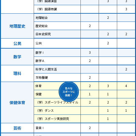
（学）国語演習
3
3
（学）国語特講
3
地理総合
2
地理歴史
歴史総合
2
日本史探究
2
2
公民
公共
2
数学Ⅰ
3
数学
数学Ａ
2
科学と人間生活
2
理科
生物基礎
2
体育
2
3
4
保健
1
1
保健体育
（学）スポーツライフスタイル
2
2
2
（学）ダンス
1
1
（学）スポーツ実技研究
1
芸術
音楽Ⅰ
2