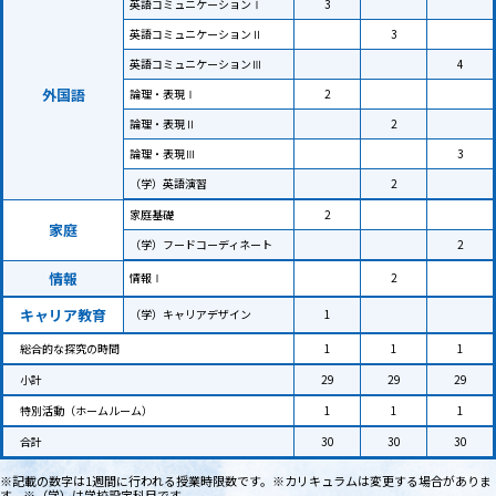
英語コミュニケーションⅠ
3
英語コミュニケーションⅡ
3
英語コミュニケーションⅢ
4
外国語
論理・表現Ⅰ
2
論理・表現Ⅱ
2
論理・表現Ⅲ
3
（学）英語演習
2
家庭基礎
2
家庭
（学）フードコーディネート
2
情報
情報Ⅰ
2
キャリア
教育
（学）キャリアデザイン
1
総合的な探究の時間
1
1
1
小計
29
29
29
特別活動（ホームルーム）
1
1
1
合計
30
30
30
※記載の数字は1週間に行われる授業時限数です。※カリキュラムは変更する場合がありま
す。※（学）は学校設定科目です。