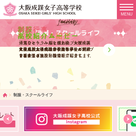
MENU
制服・スクールライフ
清楚なセーラー服と憧れのブレザース
一人ひとり、みんなが主役。大阪成蹊
タイル、大阪成蹊女子高等学校の制服
女子高校ならではの学校行事をご紹介
充実したスクールライフをバックアップ
大阪成蹊女子高等学校のスクールライ
を紹介します。
します。
する自慢の施設・設備をご紹介します。
フをさまざまな動画で紹介します。
ホーム
制服・スクールライフ