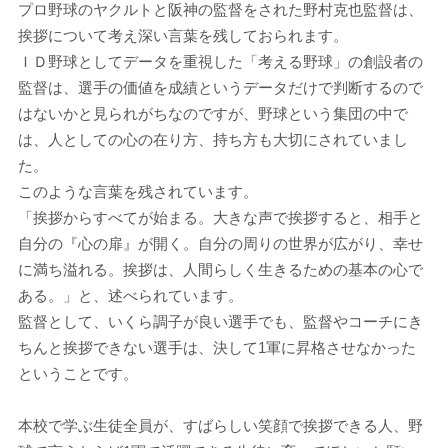
プロ野球のヤクルトと阪神の監督をされた野村克也監督は、
挨拶について考え深い言葉を残しておられます。
ＩＤ野球としてデータを重視した「考える野球」の創設者の
監督は、選手の価値を成績というデータだけで判断するので
はないかと見られがちなのですが、野球という集団の中で
は、人としての心の在り方、持ち方も大切にされていまし
た。
このような言葉を残されています。
「挨拶からすべてが始まる。大きな声で挨拶すると、相手と
自分の『心の扉』が開く。自分の周りの世界が広がり、幸せ
に満ち溢れる。挨拶は、人間らしく生きるための基本の心で
ある。」と、述べられています。
監督として、いくら調子が良い選手でも、監督やコーチにき
ちんと挨拶できない選手は、決して1軍に昇格させなかった
ということです。
本校で学ぶ生徒全員が、すばらしい笑顔で挨拶できる人、野