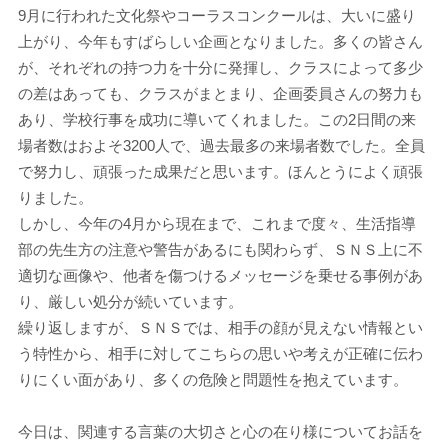
9月に行われた文化祭やコーラスコンクールは、大いに盛り
上がり、今年もすばらしい企画となりました。多くの皆さん
が、それぞれの持つ力を十分に発揮し、クラスによって多少
の差はあっても、クラスがまとまり、企画委員さんの努力も
あり、学校行事を成功に導いてくれました。この2日間の来
場者数はおよそ3200人で、過去最多の来場者数でした。全員
で努力し、頑張った成果だと思います。ほんとうによく頑張
りました。
しかし、今年の4月から現在まで、これまで度々、生活指導
部の先生方の注意や警告があるにも関わらず、ＳＮＳ上に不
適切な画像や、他者を傷つけるメッセージを乗せる事例があ
り、厳しい処分が続いています。
繰り返しますが、ＳＮＳでは、相手の顔が見えない情報とい
う特性から、相手に対してこちらの思いや考えが正確に伝わ
りにくい面があり、多くの危険と問題性を抱えています。
今日は、関連する言葉の大切さと心の在り様についてお話を