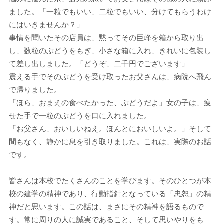
ました。「一粒でもいい、二粒でもいい、分けてもらうわけ
にはいきませんか？」
事情を聞いたその店員は、黙ってその巨峰を箱から取り出
し、数粒のぶどうをもぎ、小さな箱に入れ、きれいに包装し
て差し出しました。「どうぞ、二千円でございます」
震える手でそのぶどうを受け取ったお父さんは、病院へ飛ん
で帰りました。
「ほら、おまえの食べたかった、ぶどうだよ」女の子は、痩
せた手で一粒のぶどうを口に入れました。
「お父さん、おいしいねえ。ほんとにおいしいよ。」そして
間もなく、静かに息を引き取りました。これは、実際のお話
です。
皆さんは本校でたくさんのことを学びます。そのひとつが本
校の建学の精神であり、行動指針となっている「忠恕」の精
神だと思います。この話は、まさにその精神を語るもので
す。常に周りの人に誠実であること、そして思いやりをも