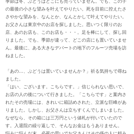
季節は冬、ぶどうはどこにも売っていません。でも、この子
の最後の小さな望みを叶えてやりたい。死を目前に控えたさ
さやかな望みを、なんとか、なんとかして叶えてやりたい。
お父さんは東京中のお店を探しました。思いつく限りのお
店、あのお店も、このお店も・・・。足を棒にして、探し回
りました。でも、季節が違って、どこの店にも置いていませ
ん。最後に、ある大きなデパートの地下のフルーツ売場を訪
ねました。
「あの…、ぶどうは置いていませんか？」祈る気持ちで尋ね
ました。
「はい、ございます。こちらです。」信じられない思いで、
お店の人の後について行きました。「こちらです」と案内さ
れたその売場には、きれいに箱詰めされた、立派な巨峰があ
りました。しかし、お父さんは立ちすくんでしまいました。
なぜなら、その箱には三万円という値札が付いていたので
す。入退院の繰り返しで、そんなお金はもうありません。
悩みに悩んだ末、必死の思いでお父さんはその係の人に頼み