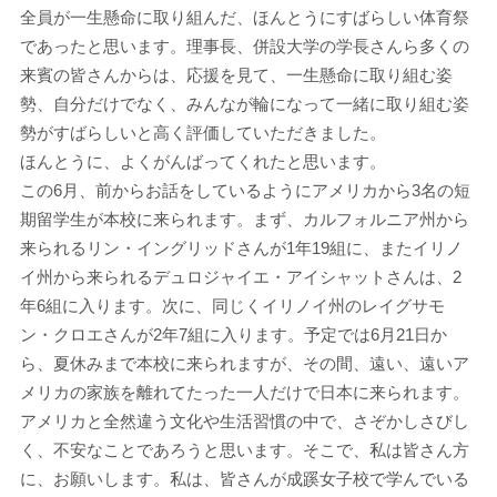
全員が一生懸命に取り組んだ、ほんとうにすばらしい体育祭
であったと思います。理事長、併設大学の学長さんら多くの
来賓の皆さんからは、応援を見て、一生懸命に取り組む姿
勢、自分だけでなく、みんなが輪になって一緒に取り組む姿
勢がすばらしいと高く評価していただきました。
ほんとうに、よくがんばってくれたと思います。
この6月、前からお話をしているようにアメリカから3名の短
期留学生が本校に来られます。まず、カルフォルニア州から
来られるリン・イングリッドさんが1年19組に、またイリノ
イ州から来られるデュロジャイエ・アイシャットさんは、2
年6組に入ります。次に、同じくイリノイ州のレイグサモ
ン・クロエさんが2年7組に入ります。予定では6月21日か
ら、夏休みまで本校に来られますが、その間、遠い、遠いア
メリカの家族を離れてたった一人だけで日本に来られます。
アメリカと全然違う文化や生活習慣の中で、さぞかしさびし
く、不安なことであろうと思います。そこで、私は皆さん方
に、お願いします。私は、皆さんが成蹊女子校で学んでいる