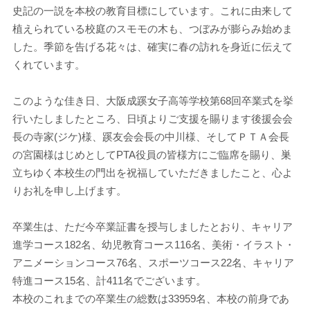
史記の一説を本校の教育目標にしています。これに由来して
植えられている校庭のスモモの木も、つぼみが膨らみ始めま
した。季節を告げる花々は、確実に春の訪れを身近に伝えて
くれています。
このような佳き日、大阪成蹊女子高等学校第68回卒業式を挙
行いたしましたところ、日頃よりご支援を賜ります後援会会
長の寺家(ジケ)様、蹊友会会長の中川様、そしてＰＴＡ会長
の宮園様はじめとしてPTA役員の皆様方にご臨席を賜り、巣
立ちゆく本校生の門出を祝福していただきましたこと、心よ
りお礼を申し上げます。
卒業生は、ただ今卒業証書を授与しましたとおり、キャリア
進学コース182名、幼児教育コース116名、美術・イラスト・
アニメーションコース76名、スポーツコース22名、キャリア
特進コース15名、計411名でございます。
本校のこれまでの卒業生の総数は33959名、本校の前身であ