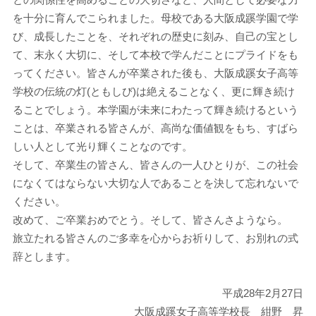
との関係性を高めることの大切さなど、人間として必要な力
を十分に育んでこられました。母校である大阪成蹊学園で学
び、成長したことを、それぞれの歴史に刻み、自己の宝とし
て、末永く大切に、そして本校で学んだことにプライドをも
ってください。皆さんが卒業された後も、大阪成蹊女子高等
学校の伝統の灯(ともしび)は絶えることなく、更に輝き続け
ることでしょう。本学園が未来にわたって輝き続けるという
ことは、卒業される皆さんが、高尚な価値観をもち、すばら
しい人として光り輝くことなのです。
そして、卒業生の皆さん、皆さんの一人ひとりが、この社会
になくてはならない大切な人であることを決して忘れないで
ください。
改めて、ご卒業おめでとう。そして、皆さんさようなら。
旅立たれる皆さんのご多幸を心からお祈りして、お別れの式
辞とします。
平成28年2月27日
大阪成蹊女子高等学校長 紺野 昇