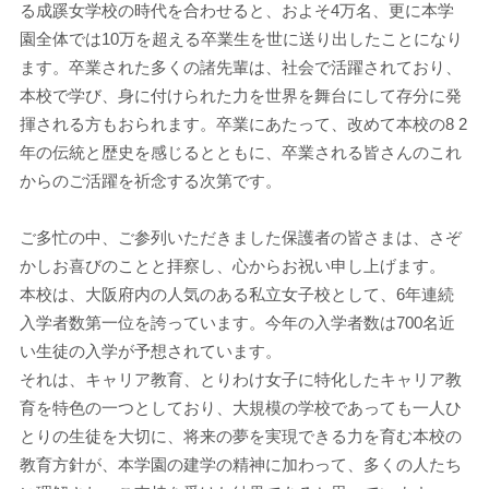
る成蹊女学校の時代を合わせると、およそ4万名、更に本学
園全体では10万を超える卒業生を世に送り出したことになり
ます。卒業された多くの諸先輩は、社会で活躍されており、
本校で学び、身に付けられた力を世界を舞台にして存分に発
揮される方もおられます。卒業にあたって、改めて本校の8 2
年の伝統と歴史を感じるとともに、卒業される皆さんのこれ
からのご活躍を祈念する次第です。
ご多忙の中、ご参列いただきました保護者の皆さまは、さぞ
かしお喜びのことと拝察し、心からお祝い申し上げます。
本校は、大阪府内の人気のある私立女子校として、6年連続
入学者数第一位を誇っています。今年の入学者数は700名近
い生徒の入学が予想されています。
それは、キャリア教育、とりわけ女子に特化したキャリア教
育を特色の一つとしており、大規模の学校であっても一人ひ
とりの生徒を大切に、将来の夢を実現できる力を育む本校の
教育方針が、本学園の建学の精神に加わって、多くの人たち