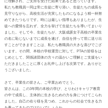
に理解され、ご支持を受けた結果であると思っています。
私たち教職員一同は常に生徒に寄り添い、生徒たちの成長を
見守りながら、高校生活が充実したものになるよう精一杯努
めてきたつもりです。時には厳しい指導もありましたが、生
徒への愛情を忘れず、全力を挙げて生徒たちを導いてまいり
ました。そして今、生徒たちが、大阪成蹊女子高校の卒業生
の名に恥じないまでに成長を遂げ、自信を持って世に送り出
すことができますことは、私たち教職員の大きな喜びでござ
います。その間、本校の学校運営に対して、PTAの皆様をは
じめとして、関係諸団体の方々の温かいご理解とご支援をい
ただきましたことに厚くお礼申し上げる次第です。ありがと
うございました。
さて、卒業生の皆さん、ご卒業おめでとう。
皆さんは、この3年間の本校の学び、とりわけキャリア教育
の中で成長し、主体的に生きるための力を身につけてこられ
ました。自己の在り様を見つめ、これからの社会で生きる力
を養ってきたのではないでしょうか。