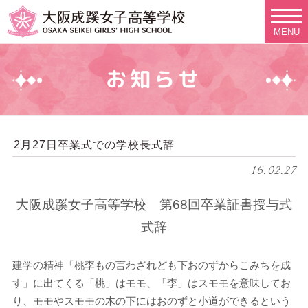
MENU
お知らせ
2月27日卒業式での学校長式辞
16.02.27
大阪成蹊女子高等学校 第68回卒業証書授与式
式辞
建学の精神「桃李もの言わざれども下おのずからこみちを成
す」に出てくる「桃」はモモ、「李」はスモモを意味してお
り、モモやスモモの木の下にはおのずと小道ができるという