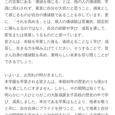
この言葉にある「価値を感じる」とは、他の人の価値観、常
識に惑わされず、素直に自分が大切だと思うこと、感覚とし
て感じるものが自分の価値観であることを示しています。更
に、「それを高める」とは、個人の価値観は普遍的、固定的
に捕らえるのではなく、自分の経験や学び、成長を通して、
変化または発展しうるものだと述べています。
皆さんは、本校を卒業した後も、途絶えることなく学び、成
長し、生きる力を積み上げてください。そうすることで、皆
さん自身の価値観を高め、素晴らしい未来を切り開くことが
できるでしょう。
いよいよ、お別れの時がきました。
本学園を卒業される皆さんは、本校82年の歴史のうち僅か3
年を過ごしたにすぎません。しかし、その期間は短くても、
明らかに一人ひとりがこの大阪成蹊女子高校の歴史の中で学
び、成長しました。本分である学業はもとより、他者を敬う
と共に、自分自身にプライドを持つこと、そして他者と自分