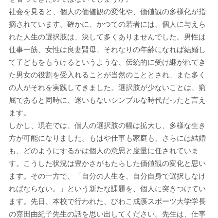
社会を見ると、個人の価値観の変化や、価値観の多様化が指
摘されています。確かに、かつての若者には、個人に与えら
れた人生の選択肢は、決して多くありませんでした。男性は
仕事一筋、女性は良妻賢母、それなりの年齢になれば結婚し
て子どもをもうけるというような、伝統的に受け継がれてき
た男女の役割を受入れることが当然のこととされ、また多く
の人がそれを実践してきました。選択肢が少ないことは、窮
屈であると同時に、迷いもないシンプルな時代だったと言え
ます。
しかし、現在では、個人の選択肢の幅は拡大し、多様な生き
方が可能になりました。もはや仕事も家庭も、さらには結婚
も、どのようにするかは個人の意思と度量に任されていま
す。こうした状況は豊かさがもたらした価値観の変化と思い
ます。その一方で、「自分の人生を、自分自身で選択しなけ
ればならない。」という新たな課題を、個人に突きつけてい
ます。先日、本校で行われた、びわこ成蹊スポーツ大学学長
の嘉田由紀子先生の話を思い出してください。先生は、仕事