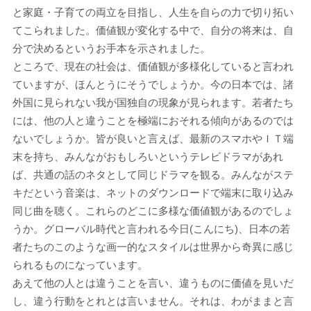
と家庭・子育ての両立を目指し、人生を自らの力で切り拓い
てこられました。価値観が変化する中で、自分の将来は、自
分で決めるというお手本を示されました。
ところで、現在の社会は、価値観が多様化していると言われ
ていますが、ほんとうにそうでしょうか。今の日本では、諸
外国に見られない我が国独自の現象が見られます。若者たち
には、他の人と違うことを極端におそれる傾向があるのでは
ないでしょうか。皆が良いと言えば、最新のスマホやＩＴ端
末を持ち、みんながおもしろいというテレビドラマがあれ
ば、共通の話のネタとして同じドラマを観る。みんながステ
キだという音楽は、ネットのダウンロードで端末に取り込み
同じ曲を聴く。これらのどこに多様な価値観があるのでしょ
うか。グローバル時代と言われる今日(こんにち)、日本の若
者たちのこのような画一的なスタイルは世界から奇異に感じ
られるものになっています。
あえて他の人とは違うことを言い、違うものに価値を見いだ
し、違う行動をとれとは言いません。それは、わがままと言