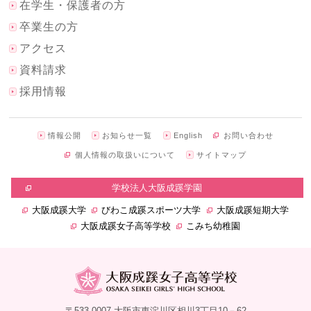
在学生・保護者の方
卒業生の方
アクセス
資料請求
採用情報
情報公開
お知らせ一覧
English
お問い合わせ
個人情報の取扱いについて
サイトマップ
学校法人大阪成蹊学園
大阪成蹊大学
びわこ成蹊スポーツ大学
大阪成蹊短期大学
大阪成蹊女子高等学校
こみち幼稚園
〒533-0007 大阪市東淀川区相川3丁目10－62