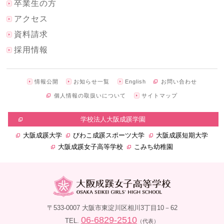
卒業生の方
アクセス
資料請求
採用情報
情報公開
お知らせ一覧
English
お問い合わせ
個人情報の取扱いについて
サイトマップ
学校法人大阪成蹊学園
大阪成蹊大学
びわこ成蹊スポーツ大学
大阪成蹊短期大学
大阪成蹊女子高等学校
こみち幼稚園
〒533-0007 大阪市東淀川区相川3丁目10－62
06-6829-2510
TEL.
（代表）