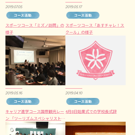
2019.07.05
2019.05.17
コース活動
コース活動
スポーツコース「ミズノ訪問」の
スポーツコース「あすチャレ！ス
様子
クール」の様子
2019.05.16
2019.04.10
コース活動
コース活動
キャリア進学コース国際観光レー
4月8日始業式での学校長式辞
ン 「ツーリズムスペシャリスト」
の授業の様子