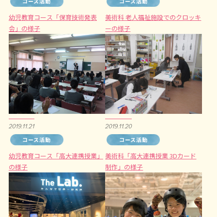
コース活動
コース活動
幼児教育コース「保育技術発表
美術科 老人福祉施設でのクロッキ
会」の様子
ーの様子
2019.11.21
2019.11.20
コース活動
コース活動
幼児教育コース「高大連携授業」
美術科「高大連携授業 3Dカード
の様子
制作」の様子