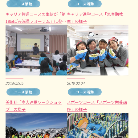
コース活動
コース活動
キャリア特進コースの生徒が「第
キャリア進学コース「思春期教
18回ごみ減量フォーラム」に参加
室」の様子
します。
2019.02.05
2019.02.04
コース活動
コース活動
美術科「高大連携ワークショッ
スポーツコース「スポーツ栄養講
プ」の様子
座」の様子