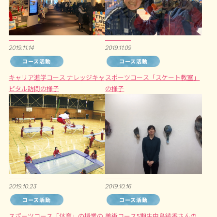
2019.11.14
2019.11.09
コース活動
コース活動
キャリア進学コース ナレッジキャ
スポーツコース「スケート教室」
ピタル訪問の様子
の様子
2019.10.23
2019.10.16
コース活動
コース活動
スポーツコース「体育」の授業の
美術コース5期生中島綾香さんの