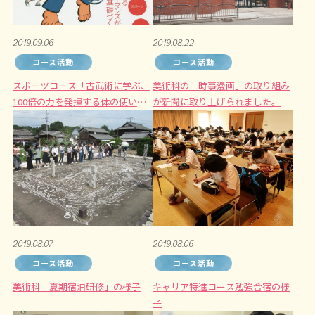
2019.09.06
2019.08.22
コース活動
コース活動
スポーツコース「古武術に学ぶ、
美術科の「時事漫画」の取り組み
100倍の力を発揮する体の使い
が新聞に取り上げられました。
方」
2019.08.07
2019.08.06
コース活動
コース活動
美術科「夏期宿泊研修」の様子
キャリア特進コース勉強合宿の様
子