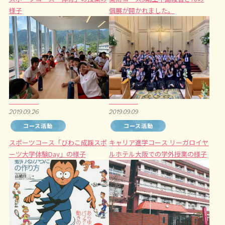
様子
個展が開かれました。
2019.09.26
2019.09.09
コース活動
コース活動
スポーツコース「びわこ成蹊スポ
キャリア進学コース リーガロイヤ
ーツ大学体験Day」の様子
ルホテル大阪での学外授業の様子