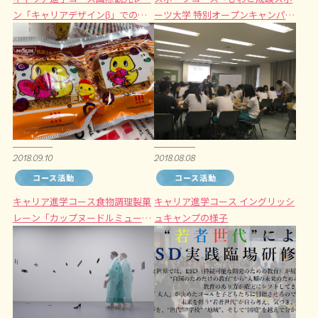
ン「キャリアデザインβ」での授
ーツ大学 特別オープンキャンパ
業の様子
ス」の様子
2018.09.10
2018.08.08
コース活動
コース活動
キャリア進学コース食物調理製菓
キャリア進学コース イングリッシ
レーン「カップヌードルミュージ
ュキャンプの様子
アム」学外授業の様子