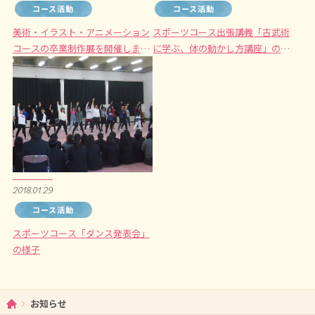
コース活動
コース活動
美術・イラスト・アニメーション
スポーツコース出張講義「古武術
コースの卒業制作展を開催しま
に学ぶ、体の動かし方講座」の様
す。
子
2018.01.29
コース活動
スポーツコース「ダンス発表会」
の様子
ホーム
お知らせ