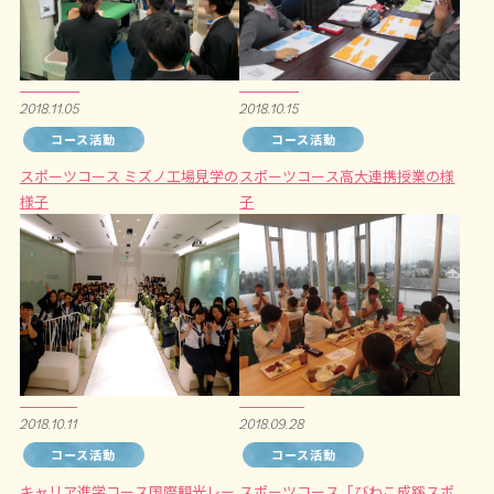
2018.11.05
2018.10.15
コース活動
コース活動
スポーツコース ミズノ工場見学の
スポーツコース高大連携授業の様
様子
子
2018.10.11
2018.09.28
コース活動
コース活動
キャリア進学コース国際観光レー
スポーツコース「びわこ成蹊スポ