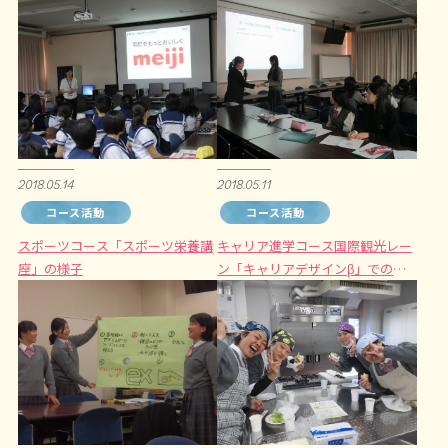
2018.05.14
2018.05.11
コース活動
コース活動
スポーツコース「スポーツ栄養講
キャリア進学コース国際観光レー
座」の様子
ン「キャリアデザインβ」での授
業の様子