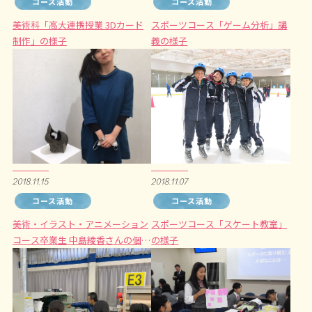
コース活動
コース活動
美術科「高大連携授業 3Dカード
スポーツコース「ゲーム分析」講
制作」の様子
義の様子
2018.11.15
2018.11.07
コース活動
コース活動
美術・イラスト・アニメーション
スポーツコース「スケート教室」
コース卒業生 中島綾香さんの個展
の様子
に伺いました。